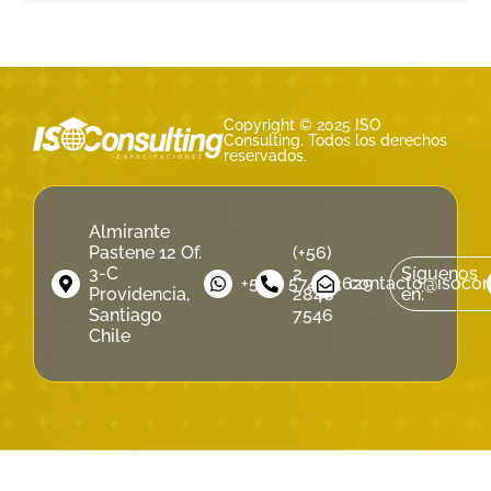
Copyright © 2025 ISO
Consulting. Todos los derechos
reservados.
Almirante
Pastene 12 Of.
(+56)
3-C
2
Síguenos
‪+56 9 5740 3629‬
contacto@isocons
Providencia,
2846
en:
Santiago
7546
Chile