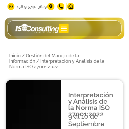
‪+56 9 5740 3629‬
Inicio
/
Gestión del Manejo de la
Información
/ Interpretación y Análisis de la
Norma ISO 27001:2022
Interpretación
y Análisis de
la Norma ISO
27001:2022
9 al 10 de
Septiembre