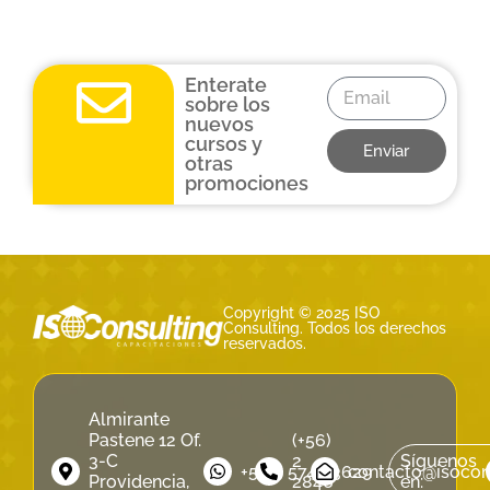
Enterate
sobre los
nuevos
cursos y
Enviar
otras
promociones
Copyright © 2025 ISO
Consulting. Todos los derechos
reservados.
Almirante
Pastene 12 Of.
(+56)
3-C
2
Síguenos
‪+56 9 5740 3629‬
contacto@isocons
Providencia,
2846
en: