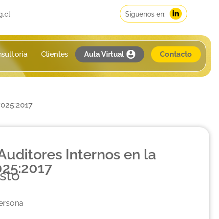
g.cl
Síguenos en:
sultoría
Clientes
Aula Virtual
Contacto
7025:2017
uditores Internos en la
025:2017
osto
ersona