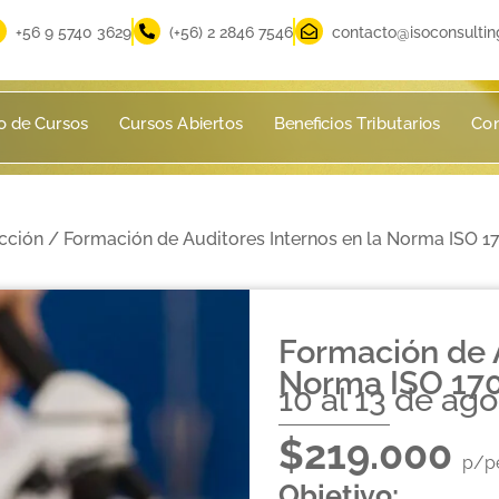
‪+56 9 5740 3629‬
(+56) 2 2846 7546
contacto@isoconsultin
o de Cursos
Cursos Abiertos
Beneficios Tributarios
Con
cción
/ Formación de Auditores Internos en la Norma ISO 1
Formación de A
Norma ISO 17
10 al 13 de ag
$219.000
p/p
Objetivo: