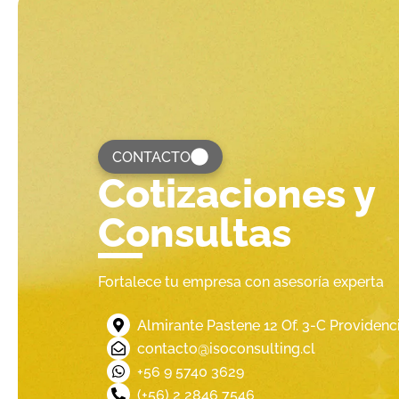
CONTACTO
Cotizaciones y
Consultas
Fortalece tu empresa con asesoría experta
Almirante Pastene 12 Of. 3-C Providenci
contacto@isoconsulting.cl
‪+56 9 5740 3629‬
(+56) 2 2846 7546