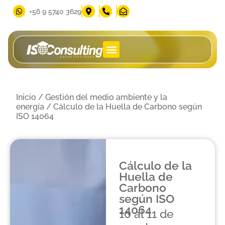
‪+56 9 5740 3629‬
Inicio
/
Gestión del medio ambiente y la
energía
/ Cálculo de la Huella de Carbono según
ISO 14064
Cálculo de la
Huella de
Carbono
según ISO
14064
10 al 11 de