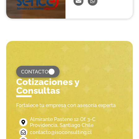
CONTACTO
Cotizaciones y
Consultas
Fortalece tu empresa con asesoría experta
Almirante Pastene 12 Of. 3-C
Providencia, Santiago Chile
contacto@isoconsulting.cl