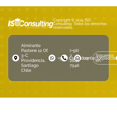
Copyright © 2025 ISO
Consulting. Todos los derechos
reservados.
Almirante
Pastene 12 Of.
(+56)
3-C
2
Síguenos
‪+56 9 5740 3629‬
contacto@isocons
Providencia,
2846
en:
Santiago
7546
Chile